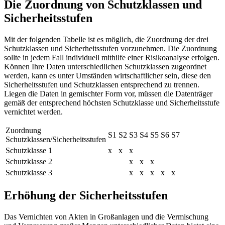
Die Zuordnung von Schutzklassen und
Sicherheitsstufen
Mit der folgenden Tabelle ist es möglich, die Zuordnung der drei
Schutzklassen und Sicherheitsstufen vorzunehmen. Die Zuordnung
sollte in jedem Fall individuell mithilfe einer Risikoanalyse erfolgen.
Können Ihre Daten unterschiedlichen Schutzklassen zugeordnet
werden, kann es unter Umständen wirtschaftlicher sein, diese den
Sicherheitsstufen und Schutzklassen entsprechend zu trennen.
Liegen die Daten in gemischter Form vor, müssen die Datenträger
gemäß der entsprechend höchsten Schutzklasse und Sicherheitsstufe
vernichtet werden.
Zuordnung
S1
S2
S3
S4
S5
S6
S7
Schutzklassen/Sicherheitsstufen
Schutzklasse 1
x
x
x
Schutzklasse 2
x
x
x
Schutzklasse 3
x
x
x
x
x
Erhöhung der Sicherheitsstufen
Das Vernichten von Akten in Großanlagen und die Vermischung