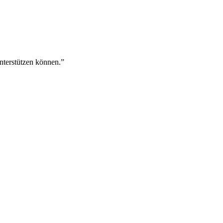
w
f
A
w
nterstützen können.”